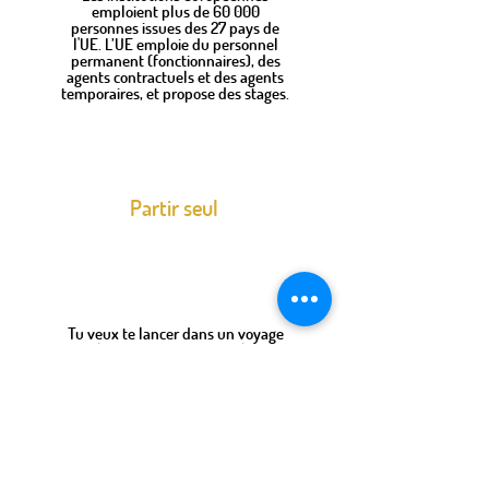
emploient plus de 60 000
personnes issues des 27 pays de
l'UE. L’UE emploie du personnel
permanent (fonctionnaires), des
agents contractuels et des agents
temporaires, et propose des stages.
Partir seul
Tu veux te lancer dans un voyage
en solitaire ? Nous sommes là pour
t’épauler afin de construire ton plan
de voyage, et pour t’accompagner
dans diverses démarches
administratives.
Contacte-nous directement pour te
lancer !