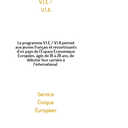
V.I.E /
V.I.A
​Le programme V.I.E / V.I.A permet
aux jeunes français et ressortissants
d'un pays de l'Espace Economique
Européen, âgés de 18 à 28 ans, de
débuter leur carrière à
l’international.
Service
Civique
Européen